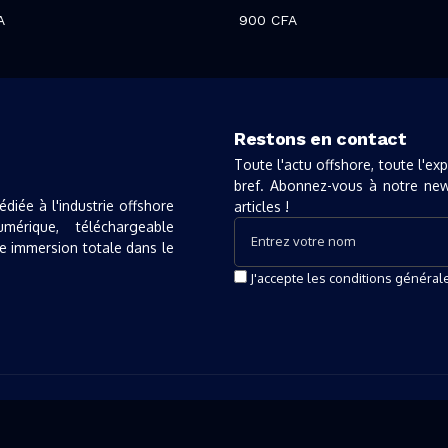
A
900
CFA
Restons en contact
Toute l'actu offshore, toute l'ex
bref. Abonnez-vous à notre new
diée à l'industrie offshore
articles !
érique, téléchargeable
ne immersion totale dans le
J'accepte les conditions général
erved.
Offshore Magazine
imited Liability Company