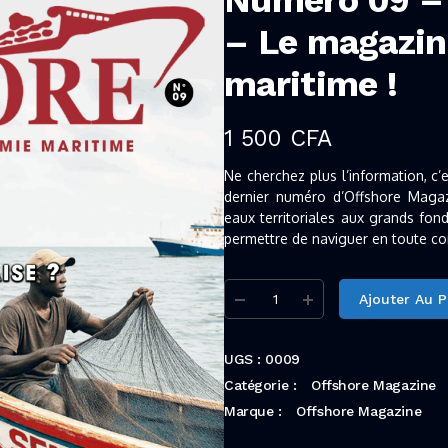
Numéro 09 –
– Le magazin
maritime !
1 500
CFA
Ne cherchez plus l’information, c’
dernier numéro d’Offshore Magaz
eaux territoriales aux grands fond
permettre de naviguer en toute c
Ajouter Au P
UGS :
0009
Catégorie :
Offshore Magazine
Marque :
Offshore Magazine