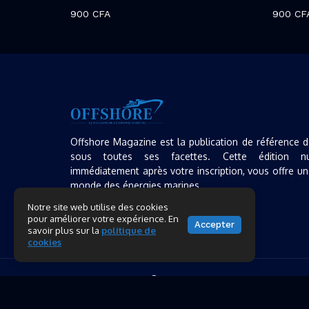
900
CFA
900
CF
Offshore Magazine est la publication de référence dé
sous toutes ses facettes. Cette édition num
immédiatement après votre inscription, vous offre u
monde des énergies marines.
Notre site web utilise des cookies
pour améliorer votre expérience. En
Accepter
savoir plus sur la
politique de
cookies
Copyright 2025 ©
Offshore Magazine
All right res
Designed – Powered & Propulsed by
SEPTYS ® — L