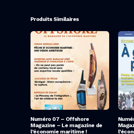
Produits Similaires
Ajouter Au Panier
Numéro 07 – Offshore
Numér
Magazine – Le magazine de
Magaz
l’économie maritime !
l’éco