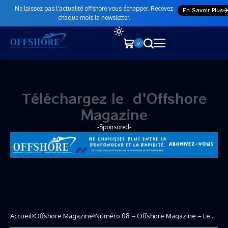
Ne laissez pas l'actualité offshore vous échapper. Recevez
En Savoir Plus
chaque mois la newsletter.
0
Téléchargez le
n
o
u
v
d'Offshore Magazine
-Sponsored-
Accueil
Offshore Magazine
Numéro 08 – Offshore Magazine – Le
magazine de l’économie maritime !