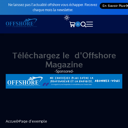
Ne laissez pas l'actualité offshore vous échapper. Recevez
En Savoir Plus
chaque mois la newsletter.
0
Téléchargez le
n
o
u
d'Offshore Magazine
-Sponsored-
Accueil
Page d’exemple