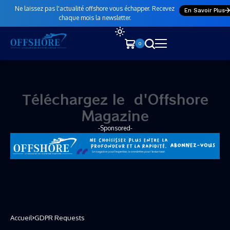
Ne laissez pas l'actualité offshore vous échapper. Recevez
En Savoir Plus
chaque mois la newsletter.
0
Téléchargez le
n
d'Offshore
Magazine
-Sponsored-
Accueil
GDPR Requests