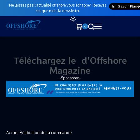
Ne laissez pas l'actualité offshore vous échapper. Recevez
En Savoir Plus
chaque mois la newsletter.
0
Téléchargez le
n
o
u
d'Offshore Magazine
-Sponsored-
Accueil
Validation de la commande