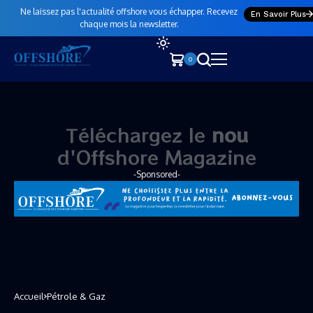
Ne laissez pas l'actualité offshore vous échapper. Recevez
En Savoir Plus
chaque mois la newsletter.
0
Téléchargez le
n
o
u
v
e
a
u
n
u
d'Offshore Magazine
-Sponsored-
Accueil
Pétrole & Gaz