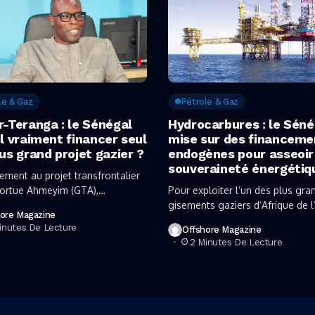
le & Gaz
Pétrole & Gaz
r-Teranga : le Sénégal
Hydrocarbures : le Séné
l vraiment financer seul
mise sur des financeme
us grand projet gazier ?
endogènes pour asseoir
souveraineté énergétiq
ement au projet transfrontalier
ortue Ahmeyim (GTA),
Pour exploiter l’un des plus gra
é avec la Mauritanie,...
gisements gaziers d’Afrique de l
ore Magazine
le...
inutes De Lecture
Offshore Magazine
2 Minutes De Lecture