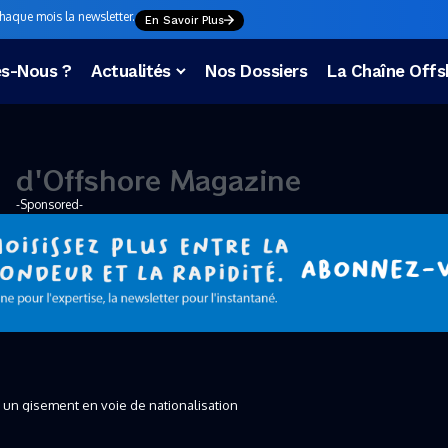
chaque mois la newsletter.
En Savoir Plus
s-Nous ?
Actualités
Nos Dossiers
La Chaîne Offs
u
v
e
a
u
d'Offshore Magazine
-Sponsored-
n gisement en voie de nationalisation