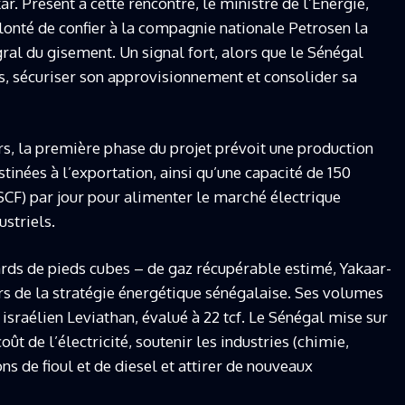
r. Présent à cette rencontre, le ministre de l’Énergie,
lonté de confier à la compagnie nationale Petrosen la
al du gisement. Un signal fort, alors que le Sénégal
es, sécuriser son approvisionnement et consolider sa
rs, la première phase du projet prévoit une production
tinées à l’exportation, ainsi qu’une capacité de 150
CF) par jour pour alimenter le marché électrique
ustriels.
iards de pieds cubes – de gaz récupérable estimé, Yakaar-
rs de la stratégie énergétique sénégalaise. Ses volumes
raélien Leviathan, évalué à 22 tcf. Le Sénégal mise sur
ût de l’électricité, soutenir les industries (chimie,
ns de fioul et de diesel et attirer de nouveaux