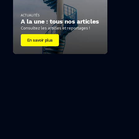
ACTUALITÉS
A la une : tous nos articles
Consultez les articles et reportages !
En savoir plus