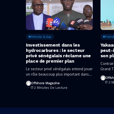
Pétrole & Gaz
Pétro
Investissement dans les
Yakaa
hydrocarbures : le secteur
peut-i
privé sénégalais réclame une
son pl
place de premier plan
Contrair
Le secteur privé sénégalais entend jouer
Grand T
un rôle beaucoup plus important dans...
développ
Offsh
3 M
Offshore Magazine
2 Minutes De Lecture