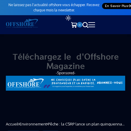
Ne laissez pas l'actualité offshore vous échapper. Recevez
En Savoir Plus
chaque mois la newsletter.
0
Téléchargez le
n
o
u
v
d'Offshore Magazine
-Sponsored-
Accueil
Environnement
Pêche : la CSRP lance un plan quinquennal
pour lutter contre la pêche illicite et le