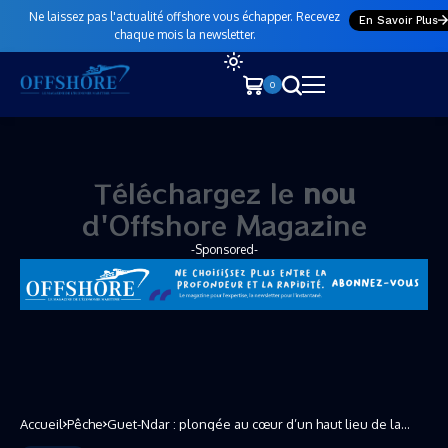
Ne laissez pas l'actualité offshore vous échapper. Recevez
En Savoir Plus
chaque mois la newsletter.
0
Téléchargez le
n
o
u
v
e
a
u
n
u
d'Offshore Magazine
-Sponsored-
Accueil
Pêche
Guet-Ndar : plongée au cœur d’un haut lieu de la
pêche artisanale