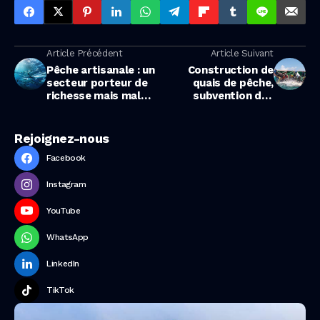
Article Précédent
Article Suivant
Pêche artisanale : un
Construction de
secteur porteur de
quais de pêche,
richesse mais mal
subvention des
géré
moteurs,
remplacement des
pirogues et des
Rejoignez-nous
camions frigorifiques
Facebook
Instagram
YouTube
WhatsApp
LinkedIn
TikTok