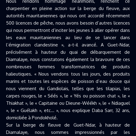
Nous rendons hommage néanmoins, renchérit ce
charpentier en pleine action sur la berge du fleuve, aux
autorités mauritaniennes qui nous ont accordé récemment
500 licences de pêche, nous avons besoin d’autres licences
qui nous permettront d’inciter les jeunes à aller opérer dans
les eaux mauritaniennes au lieu de se lancer dans
l’émigration clandestine », a-t-il avancé. A Guet-Ndar,
précisément à hauteur du quai de débarquement de
Diamalaye, nous constatons également la bravoure de ces
nombreuses femmes transformatrices de produits
halieutiques. « Nous vendons tous les jours, des produits
marins et toutes les espèces de poisson d’eau douce qui
nous viennent du Gandiolais, telles que les tilapias, les
carpes rouges, le « Séés », le « Yés ou poisson chat », le «
Thiakhat », le « Capitaine ou Dieune-Wéékh », le « Ndiaguel
», le « Guélakh », etc… », nous explique Daba Sarr, 32 ans,
domiciliée à Pondokholé.
Sur la berge du fleuve de Guet-Ndar, à hauteur de
Diamalaye, nous sommes impressionnés par les