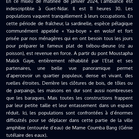
En ce milieu de matinée de janvier 2024, l’ambiance est
indescriptible à Guet-Ndar. Il est 11 heures 30. Les
populations vaquent tranquillement à leurs occupations. En
cette période de fraîcheur, la sardinelle, espèce pélagique
communément appelée « Yaa-boye » en wolof et fort
prisée par nos ménagères qui en ont besoin tous les jours
pour préparer le fameux plat de tiébou-dieune (riz au
poisson), est revenue en force. A partir du pont Moustapha
Malick Gaye, entièrement réhabilité par l’Etat et ses
partenaires, une belle vue panoramique permet
d’apercevoir un quartier populeux, dense et vivant, des
ruelles étroites. Derrière les clôtures de bois, de tôles ou
de parpaings, les maisons en dur sont aussi nombreuses
que les baraques. Mais toutes les constructions frappent
par leur petite taille et leur entassement dans un espace
réduit. Ici, les populations sont confrontées à d’énormes
difficultés pour se déplacer dans cette partie de la ville
amphibie (entourée d’eau) de Mame Coumba Bang (Génie
tutélaire des eaux).