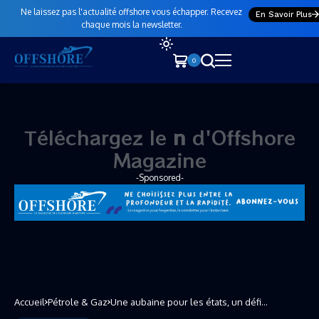
Ne laissez pas l'actualité offshore vous échapper. Recevez
En Savoir Plus
chaque mois la newsletter.
0
Téléchargez le
n
o
u
v
d'Offshore Magazine
-Sponsored-
Accueil
Pétrole & Gaz
Une aubaine pour les états, un défi
environnemental