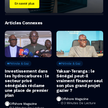
En savoir plus
Articles Connexes
Pétrole & Gaz
Pétrole & Gaz
Investissement dans
Yakaar-Teranga : le
les hydrocarbures : le
Sénégal peut-il
secteur privé
vraiment financer seul
sénégalais réclame
son plus grand projet
une place de premier
gazier ?
plan
Offshore Magazine
3 Minutes De Lecture
Offshore Magazine
2 Minutes De Lecture